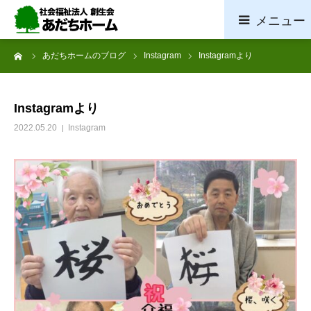
ーム
あだちホームのブログ
Instagram
Instagramより
ホーム
施設概要
Instagramより
2022.05.20
Instagram
サービス案内
採用情報
お問い合わせ