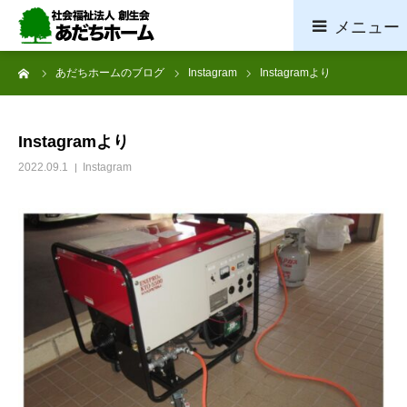
ーム
あだちホームのブログ
Instagram
Instagramより
ホーム
施設概要
Instagramより
2022.09.1
Instagram
サービス案内
採用情報
お問い合わせ