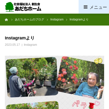
ーム
あだちホームのブログ
Instagram
Instagramより
ホーム
施設概要
Instagramより
2023.05.17
Instagram
サービス案内
採用情報
お問い合わせ