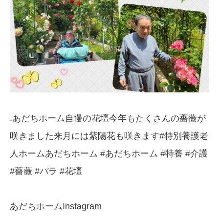
.あだちホーム自慢の花壇️今年もたくさんの薔薇が
咲きました来月には紫陽花も咲きます#特別養護老
人ホームあだちホーム #あだちホーム #特養 #介護
#薔薇 #バラ #花壇
あだちホームInstagram