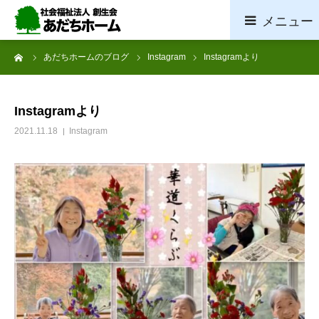
ーム
あだちホームのブログ
Instagram
Instagramより
ホーム
施設概要
Instagramより
2021.11.18
Instagram
サービス案内
採用情報
お問い合わせ