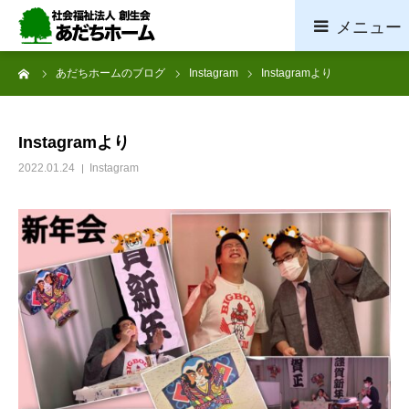
ーム
あだちホームのブログ
Instagram
Instagramより
ホーム
施設概要
Instagramより
2022.01.24
Instagram
サービス案内
採用情報
お問い合わせ