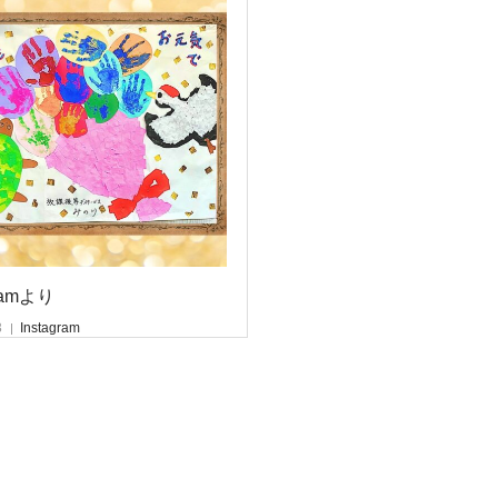
gramより
3
Instagram