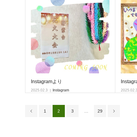
Instagramより
Insta
2025.02.3
Instagram
2025.02.
1
2
3
…
29