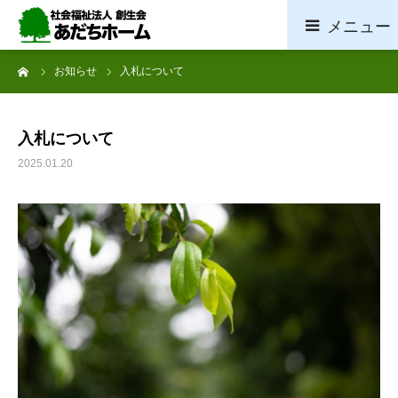
ーム
お知らせ
入札について
ホーム
施設概要
入札について
2025.01.20
サービス案内
採用情報
お問い合わせ